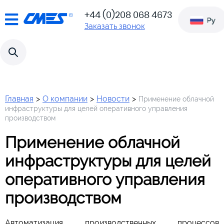
!!! Attention!!! Our site has
+44 (0)208 068 4673
moved to a new platform
www.c-
Заказать звонок
Odoo ERP. The new site is
mes.co.uk
located here:
Главная
>
О компании
>
Новости
>
Применение облачной
инфраструктуры для целей оперативного управления
производством
Применение облачной
инфраструктуры для целей
оперативного управления
производством
Автоматизация производственных процессов