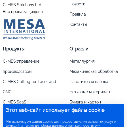
Новости
C-MES Solutions Ltd.
Все права защищены
Правила
Контакты
Продукты
Отрасли
C-MES:Управление
Металлургия
производством
Механическая обработка
C-MES:Cutting for Laser and
Пластиковая пленка
CNC
Нетканые материалы
C-MES:SaaS
Бумага и картон
Этот веб-сайт использует файлы cookie
+44
208 068 4673
Мы используем файлы cookie для предоставления основных услуг и
Обратный звонок
функций, а также для сбора данных о том, как посетители