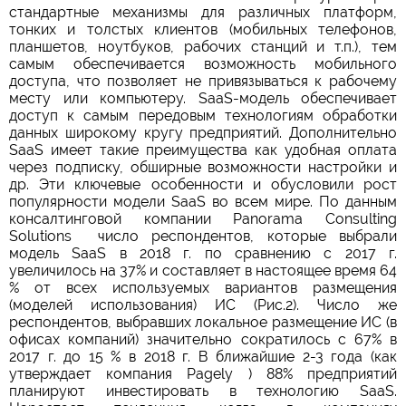
стандартные механизмы для различных платформ,
тонких и толстых клиентов (мобильных телефонов,
планшетов, ноутбуков, рабочих станций и т.п.), тем
самым обеспечивается возможность мобильного
доступа, что позволяет не привязываться к рабочему
месту или компьютеру. SaaS-модель обеспечивает
доступ к самым передовым технологиям обработки
данных широкому кругу предприятий. Дополнительно
SaaS имеет такие преимущества как удобная оплата
через подписку, обширные возможности настройки и
др. Эти ключевые особенности и обусловили рост
популярности модели SaaS во всем мире. По данным
консалтинговой компании Panorama Consulting
Solutions число респондентов, которые выбрали
модель SaaS в 2018 г. по сравнению с 2017 г.
увеличилось на 37% и составляет в настоящее время 64
% от всех используемых вариантов размещения
(моделей использования) ИС (Рис.2). Число же
респондентов, выбравших локальное размещение ИС (в
офисах компаний) значительно сократилось с 67% в
2017 г. до 15 % в 2018 г. В ближайшие 2-3 года (как
утверждает компания Pagely ) 88% предприятий
планируют инвестировать в технологию SaaS.