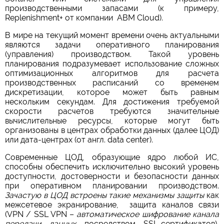
производственными запасами (к примеру,
Replenishment+ от компании ABM Cloud).
В мире на текущий момент времени очень актуальными
являются задачи оперативного планирования
(управления) производством. Такой уровень
планирования подразумевает использование сложных
оптимизационных алгоритмов для расчета
производственных расписаний со временем
дискретизации, которое может быть равным
нескольким секундам. Для достижения требуемой
скорости расчетов требуются значительные
вычислительные ресурсы, которые могут быть
организованы в центрах обработки данных (далее ЦОД)
или дата-центрах (от англ. data center).
Современные ЦОД, образующие ядро любой ИС,
способны обеспечить исключительно высокий уровень
доступности, достоверности и безопасности данных
при оперативном планировании производством.
Зачастую
в ЦОД встроены такие механизмы защиты
как
межсетевое экранирование, защита каналов связи
(VPN / SSL VPN –
автоматическое шифрование канала
передачи данных
посредством SSL-сертификатов),