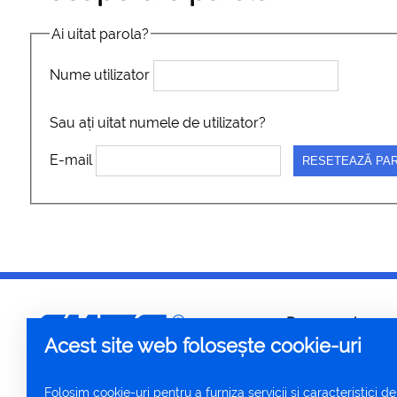
Ai uitat parola?
Nume utilizator
Sau ați uitat numele de utilizator?
E-mail
Despre noi
Acest site web folosește cookie-uri
Istorie
Copyright © 2018
Folosim cookie-uri pentru a furniza servicii și caracteristici d
Noutăți
C-MES Solutions Ltd.