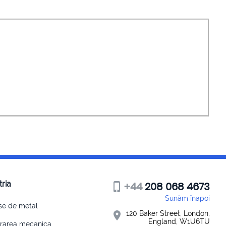
tria
+44
208 068 4673
Sunăm înapoi
se de metal
120 Baker Street, London,
England, W1U6TU
crarea mecanica