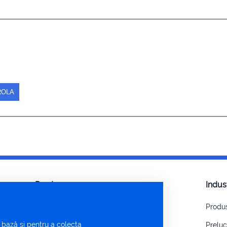
Produse
Indus
C-MES:Managementul producției
Produ
e bază și pentru a colecta
C-MES:Cutting for Laser and CNC
Prelu