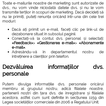
Toate e-mailurile noastre de marketing sunt autorizate de
dvs., nu vom vinde niciodată datele dvs. și nu le vom
transmite terților în scopuri de marketing. Dacă decideți să
nu le primiți, puteți renunța oricând într-una din cele trei
moduri:
Dacă ați primit un e-mail, faceți clic pe link-ul de
dezabonare situat în subsolul paginii.
Conectați-vă la contul dvs. personal și selectați:
«Feedback»
>
«Gestionarea e-mail»
>
«Abonamente
e-mail»
.
Adresându-vă în departamentul nostru de
întreținere a clienților prin telefon.
Dezvăluirea informațiilor dvs.
personale
Putem divulga informațiile dvs. personale oricărui
membru al grupului nostru, adică filialele noastre,
partenerii noștri din țara dvs. de înregistrare și filialele
acestora, astfel cum sunt definite în secțiunea 1159 din
Legea societăților comerciale din 2006 a Regatului Unit.