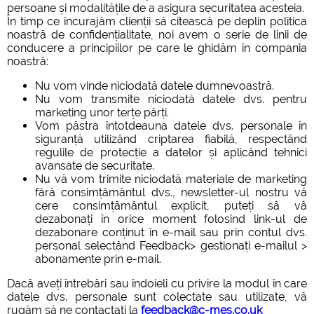
persoane și modalitățile de a asigura securitatea acesteia.
În timp ce încurajăm clienții să citească pe deplin politica
noastră de confidențialitate, noi avem o serie de linii de
conducere a principiilor pe care le ghidăm în compania
noastră:
Nu vom vinde niciodată datele dumnevoastră.
Nu vom transmite niciodată datele dvs. pentru
marketing unor terțe părți.
Vom păstra întotdeauna datele dvs. personale în
siguranță utilizând criptarea fiabilă, respectând
regulile de protecție a datelor și aplicând tehnici
avansate de securitate.
Nu vă vom trimite niciodată materiale de marketing
fără consimțământul dvs., newsletter-ul nostru vă
cere consimțământul explicit, puteți să vă
dezabonați în orice moment folosind link-ul de
dezabonare conținut în e-mail sau prin contul dvs.
personal selectând Feedback> gestionați e-mailul >
abonamente prin e-mail.
Dacă aveți întrebări sau îndoieli cu privire la modul în care
datele dvs. personale sunt colectate sau utilizate, vă
rugăm să ne contactați la
feedback@c-mes.co.uk