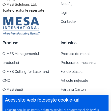
Noutăți
C-MES Solutions Ltd.
Toate drepturile rezervate
legi
Contacte
Produse
Industria
C-MES:Managementul
Produse de metal
producției
Prelucrarea mecanica
C-MES:Cutting for Laser and
Foi de plastic
CNC
Articole nețesute
C-MES:SaaS
Hârtia si Carton
Acest site web folosește cookie-uri
+44
208 068 4673
Sunăm înapoi
Folosim cookie-uri pentru a furniza servicii și caracteristici de bază și