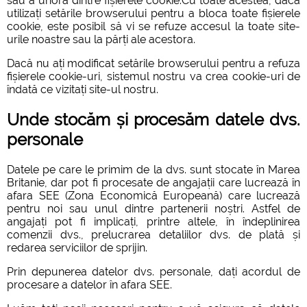
sau a unora dintre fișierele cookie.Cu toate acestea, dacă
utilizați setările browserului pentru a bloca toate fișierele
cookie, este posibil să vi se refuze accesul la toate site-
urile noastre sau la părți ale acestora.
Dacă nu ați modificat setările browserului pentru a refuza
fișierele cookie-uri, sistemul nostru va crea cookie-uri de
îndată ce vizitați site-ul nostru.
Unde stocăm și procesăm datele dvs.
personale
Datele pe care le primim de la dvs. sunt stocate în Marea
Britanie, dar pot fi procesate de angajații care lucrează în
afara SEE (Zona Economică Europeană) care lucrează
pentru noi sau unul dintre partenerii noștri. Astfel de
angajați pot fi implicați, printre altele, în îndeplinirea
comenzii dvs., prelucrarea detaliilor dvs. de plată și
redarea serviciilor de sprijin.
Prin depunerea datelor dvs. personale, dați acordul de
procesare a datelor în afara SEE.