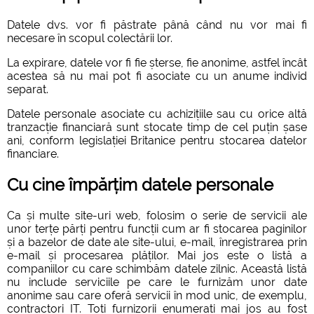
Datele dvs. vor fi păstrate până când nu vor mai fi
necesare în scopul colectării lor.
La expirare, datele vor fi fie șterse, fie anonime, astfel încât
acestea să nu mai pot fi asociate cu un anume individ
separat.
Datele personale asociate cu achizițiile sau cu orice altă
tranzacție financiară sunt stocate timp de cel puțin șase
ani, conform legislației Britanice pentru stocarea datelor
financiare.
Cu cine împărțim datele personale
Ca și multe site-uri web, folosim o serie de servicii ale
unor terțe părți pentru funcții cum ar fi stocarea paginilor
și a bazelor de date ale site-ului, e-mail, înregistrarea prin
e-mail și procesarea plăților. Mai jos este o listă a
companiilor cu care schimbăm datele zilnic. Această listă
nu include serviciile pe care le furnizăm unor date
anonime sau care oferă servicii în mod unic, de exemplu,
contractori IT. Toți furnizorii enumerați mai jos au fost