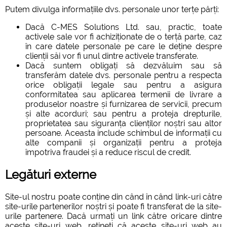
Putem divulga informațiile dvs. personale unor terțe părți:
Dacă C-MES Solutions Ltd. sau, practic, toate
activele sale vor fi achiziționate de o terță parte, caz
în care datele personale pe care le deține despre
clienții săi vor fi unul dintre activele transferate.
Dacă suntem obligați să dezvăluim sau să
transferăm datele dvs. personale pentru a respecta
orice obligații legale sau pentru a asigura
conformitatea sau aplicarea termenii de livrare a
produselor noastre și furnizarea de servicii, precum
și alte acorduri; sau pentru a proteja drepturile,
proprietatea sau siguranța clienților noștri sau altor
persoane. Aceasta include schimbul de informații cu
alte companii și organizații pentru a proteja
împotriva fraudei și a reduce riscul de credit.
Legături externe
Site-ul nostru poate conține din când în când link-uri către
site-urile partenerilor noștri și poate fi transferat de la site-
urile partenere. Dacă urmați un link către oricare dintre
aceste site-uri web, rețineți că aceste site-uri web au