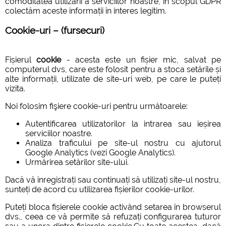
comoditatea utilizării a serviciilor noastre, în scopul GDPR
colectăm aceste informații în interes legitim.
Cookie-uri – (fursecuri)
Fișierul
cookie
- acesta este un fișier mic, salvat pe
computerul dvs, care este folosit pentru a stoca setările și
alte informații, utilizate de site-uri web, pe care le puteți
vizita.
Noi folosim fişiere cookie-uri pentru următoarele:
Autentificarea utilizatorilor la intrarea sau ieșirea
serviciilor noastre.
Analiza traficului pe site-ul nostru cu ajutorul
Google Analytics (vezi Google Analytics).
Urmărirea setărilor site-ului.
Dacă vă înregistrați sau continuați să utilizați site-ul nostru,
sunteți de acord cu utilizarea fișierilor cookie-urilor.
Puteți bloca fișierele cookie activând setarea în browserul
dvs., ceea ce vă permite să refuzați configurarea tuturor