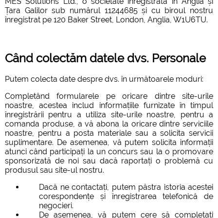
MES Solutions Ltd., o societate înregistrată în Anglia și
Țara Galilor sub numărul 11244685 și cu biroul nostru
înregistrat pe 120 Baker Street, London, Anglia, W1U6TU.
Când colectăm datele dvs. Personale
Putem colecta date despre dvs. în următoarele moduri:
Completând formularele pe oricare dintre site-urile
noastre, acestea includ informațiile furnizate în timpul
înregistrării pentru a utiliza site-urile noastre, pentru a
comanda produse, a vă abona la oricare dintre serviciile
noastre, pentru a posta materiale sau a solicita servicii
suplimentare. De asemenea, vă putem solicita informații
atunci când participați la un concurs sau la o promovare
sponsorizată de noi sau dacă raportați o problemă cu
produsul sau site-ul nostru.
Dacă ne contactați, putem păstra istoria acestei
corespondențe și înregistrarea telefonică de
negocieri.
De asemenea, vă putem cere să completați