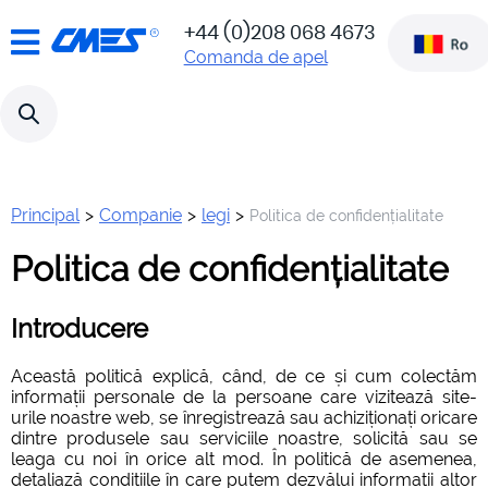
!!! Attention!!! Our site has
+44 (0)208 068 4673
moved to a new platform
www.c-
Comanda de apel
Odoo ERP. The new site is
mes.co.uk
located here:
Principal
>
Companie
>
legi
>
Politica de confidențialitate
Politica de confidențialitate
Introducere
Această politică explică, când, de ce și cum colectăm
informații personale de la persoane care vizitează site-
urile noastre web, se înregistrează sau achiziționați oricare
dintre produsele sau serviciile noastre, solicită sau se
leaga cu noi în orice alt mod. În politică de asemenea,
detaliază condițiile în care putem dezvălui informații altor