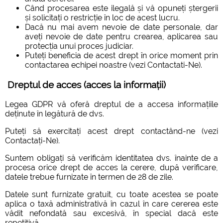
Când procesarea este ilegală și vă opuneți ștergerii
și solicitați o restricție în loc de acest lucru.
Dacă nu mai avem nevoie de date personale, dar
aveți nevoie de date pentru crearea, aplicarea sau
protecția unui proces judiciar.
Puteți beneficia de acest drept în orice moment prin
contactarea echipei noastre (vezi Contactati-Ne).
Dreptul de acces (acces la informații)
Legea GDPR vă oferă dreptul de a accesa informațiile
deținute în legătură de dvs.
Puteți să exercitați acest drept contactând-ne (vezi
Contactați-Ne).
Suntem obligați să verificăm identitatea dvs. înainte de a
procesa orice drept de acces la cerere, după verificare,
datele trebue furnizate în termen de 28 de zile.
Datele sunt furnizate gratuit, cu toate acestea se poate
aplica o taxă administrativă în cazul în care cererea este
vădit nefondată sau excesivă, în special dacă este
repetitivă.