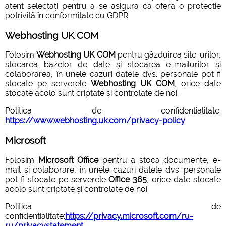
atent selectați pentru a se asigura că oferă o protecție
potrivită în conformitate cu GDPR.
Webhosting UK COM
Folosim
Webhosting UK COM
pentru găzduirea site-urilor,
stocarea bazelor de date și stocarea e-mailurilor și
colaborarea, în unele cazuri datele dvs. personale pot fi
stocate pe serverele
Webhosting UK COM
, orice date
stocate acolo sunt criptate și controlate de noi.
Politica de confidențialitate:
https://www.webhosting.uk.com/privacy-policy
Microsoft
Folosim
Microsoft Office
pentru a stoca documente, e-
mail și colaborare, în unele cazuri datele dvs. personale
pot fi stocate pe serverele
Office 365
, orice date stocate
acolo sunt criptate și controlate de noi.
Politica de
confidențialitate:
https://privacy.microsoft.com/ru-
ru/privacystatement