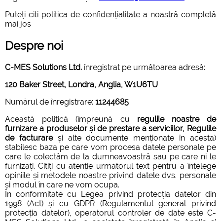
Puteți citi politica de confidențialitate a noastră completă
mai jos
Despre noi
C-MES Solutions Ltd.
înregistrat pe următoarea adresă:
120 Baker Street, Londra, Anglia, W1U6TU
Numărul de înregistrare:
11244685
Această politică (împreună cu
regulile noastre de
furnizare a produselor și de prestare a serviciilor, Regulile
de facturare
și alte documente menționate în acesta)
stabilesc baza pe care vom procesa datele personale pe
care le colectăm de la dumneavoastră sau pe care ni le
furnizați. Citiți cu atenție următorul text pentru a înțelege
opiniile și metodele noastre privind datele dvs. personale
și modul în care ne vom ocupa.
În conformitate cu Legea privind protecția datelor din
1998 (Act) și cu GDPR (Regulamentul general privind
protecția datelor), operatorul controler de date este C-