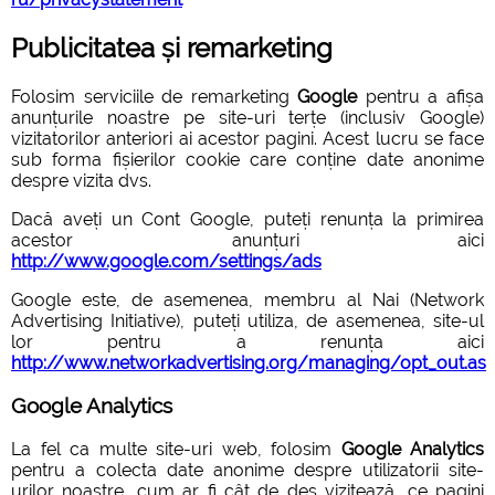
Publicitatea și remarketing
Folosim serviciile de remarketing
Google
pentru a afișa
anunțurile noastre pe site-uri terțe (inclusiv Google)
vizitatorilor anteriori ai acestor pagini. Acest lucru se face
sub forma fișierilor cookie care conține date anonime
despre vizita dvs.
Dacă aveți un Cont Google, puteți renunța la primirea
acestor anunțuri aici
http://www.google.com/settings/ads
Google este, de asemenea, membru al Nai (Network
Advertising Initiative), puteți utiliza, de asemenea, site-ul
lor pentru a renunța aici
http://www.networkadvertising.org/managing/opt_out.as
Google Analytics
La fel ca multe site-uri web, folosim
Google Analytics
pentru a colecta date anonime despre utilizatorii site-
urilor noastre, cum ar fi cât de des vizitează, ce pagini