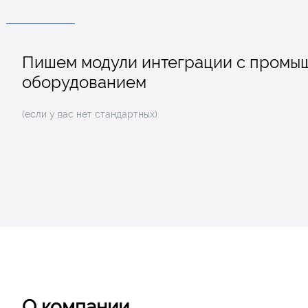
Место наших решений в иерар
систем управления производс
Пишем модули интеграции с промы
оборудованием
(если у вас нет стандартных)