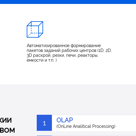
втоматического построения выполнимого производственного
по всему миру уже используют наши
Автоматизированное формирование
пакетов заданий рабочих центров (1D, 2D,
3D раскрой, резки, печи, реакторы,
емкости и т.п. )