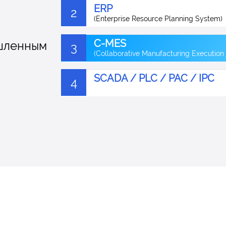
хии
OLAP
1
(OnLine Analitical Processing)
твом
ERP
2
(Enterprise Resource Planning System)
C-MES
шленным
3
(Collaborative Manufacturing Execution
SCADA / PLC / PAC / IPC
4