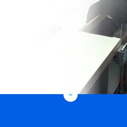
ией отхода
кроев
ость
дования