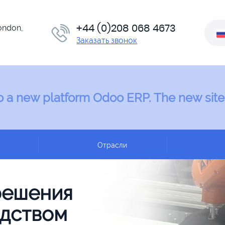
+44 (0)208 068 4673
London,
Заказать звонок
 to a new platform Odoo ERP. The new site
ы
Отрасли
решения
дством